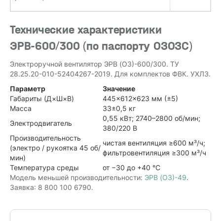
Технические характеристики
ЭРВ-600/300 (по паспорту ОЗОЗС)
Электроручной вентилятор ЭРВ (ОЗ)-600/300. ТУ
28.25.20-010-52404267-2019. Для комплектов ФВК. УХЛ3.
Параметр
Значение
Габариты (Д×Ш×В)
445×612×623 мм (±5)
Масса
33±0,5 кг
0,55 кВт; 2740–2800 об/мин;
Электродвигатель
380/220 В
Производительность
чистая вентиляция ≥600 м³/ч;
(электро / рукоятка 45 об/
фильтровентиляция ≥300 м³/ч
мин)
Температура среды
от −30 до +40 °C
Модель меньшей производительности:
ЭРВ (ОЗ)-49
.
Заявка: 8 800 100 6790.