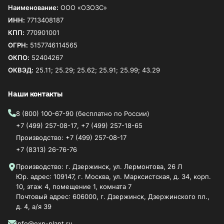
Наименование:
ООО «ОЗОЗС»
ИНН:
7713408187
КПП:
770901001
ОГРН:
5157746114565
ОКПО:
52404267
ОКВЭД:
25.11; 25.29; 25.62; 25.91; 25.99; 43.29
Наши контакты
8 (800) 100-67-90
(бесплатно по России)
+7 (499) 257-08-17
,
+7 (499) 257-18-65
Производство:
+7 (499) 257-08-17
+7 (8313) 26-76-76
Производство: г. Дзержинск, ул. Лермонтова, 26 Л
Юр. адрес: 109147, г. Москва, ул. Марксистская, д. 34, корп.
10, этаж 4, помещение 1, комната 7
Почтовый адрес: 606000, г. Дзержинск, Дзержинского пл.,
д. 4, а/я 39
info@exp-plant.ru